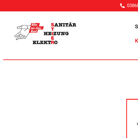
0386
S