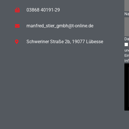
03868 40191-29
Na
manfred_stier_gmbh@t-online.de
Da
Schweriner Straße 2b, 19077 Lübesse
un
Ei
In