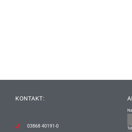
KONTAKT:
A
N
03868 40191-0
Te