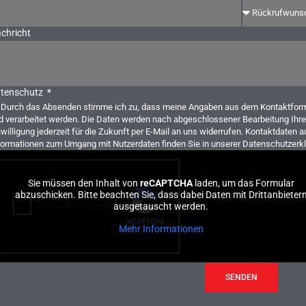
chricht
tenschutz
Durch das Absenden stimme ich zu, dass meine Angaben aus dem Kontaktform
d verarbeitet werden. Die Daten werden nach abgeschlossener Bearbeitung Ihrer
nwilligung jederzeit für die Zukunft per E-Mail an uns widerrufen. Kontaktdaten a
formationen zum Umgang mit Nutzerdaten finden Sie in unserer Datenschutzerkl
Sie müssen den Inhalt von
reCAPTCHA
laden, um das Formular
abzuschicken. Bitte beachten Sie, dass dabei Daten mit Drittanbieter
ausgetauscht werden.
Mehr Informationen
SENDEN