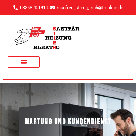
03868 40191-0
manfred_stier_gmbh@t-online.de
WARTUNG UND KUNDENDIENST